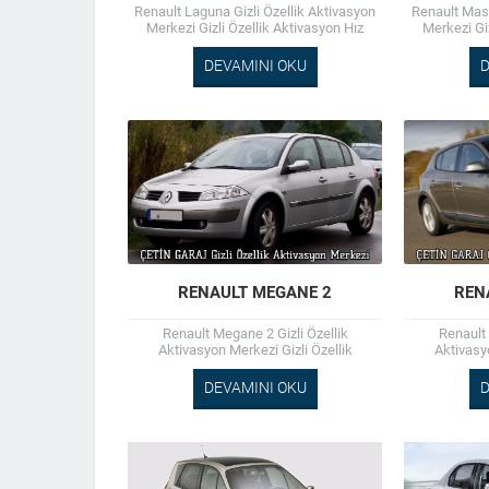
Renault Laguna Gizli Özellik Aktivasyon
Renault Mast
Merkezi Gizli Özellik Aktivasyon Hız
Merkezi Gi
Sabitleme (Cruise Control) Bluetooth Aux
Sabitleme (Cr
Montaj Kamera Montaj Chip Tuning...
Montaj Kam
DEVAMINI OKU
D
RENAULT MEGANE 2
REN
Renault Megane 2 Gizli Özellik
Renault 
Aktivasyon Merkezi Gizli Özellik
Aktivasy
Aktivasyon Hız Sabitleme (Cruise
Aktivasyo
Control) Bluetooth Aux Montaj Kamera
Control) Bl
DEVAMINI OKU
D
Montaj Chip...