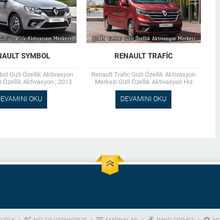
NAULT SYMBOL
RENAULT TRAFIC
ol Gizli Özellik Aktivasyon
Renault Trafic Gizli Özellik Aktivasyon
i Özellik Aktivasyon ; 2013
Merkezi Gizli Özellik Aktivasyon Hız
Üzeri Motor ve Donanım
Sabitleme (Cruise Control) Bluetooth Aux
ksizin Tüm Araçlara...
Montaj Kamera Montaj Chip Tuning...
EVAMINI OKU
DEVAMINI OKU
IZDA
NELER YAPIYORUZ
MARKALAR
BAYILERIMIZ
NE