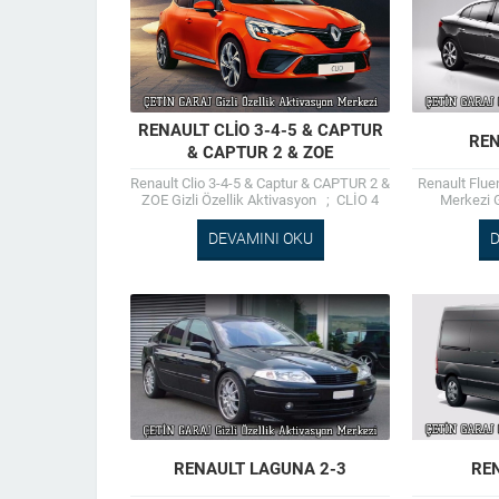
RENAULT CLIO 3-4-5 & CAPTUR
REN
& CAPTUR 2 & ZOE
Renault Clio 3-4-5 & Captur & CAPTUR 2 &
Renault Fluen
ZOE Gizli Özellik Aktivasyon ; CLİO 4
Merkezi G
,Sistem Güncelleme ,Navigasyon
Kuman
Ekleme...
Kumandadan 
DEVAMINI OKU
D
RENAULT LAGUNA 2-3
RE