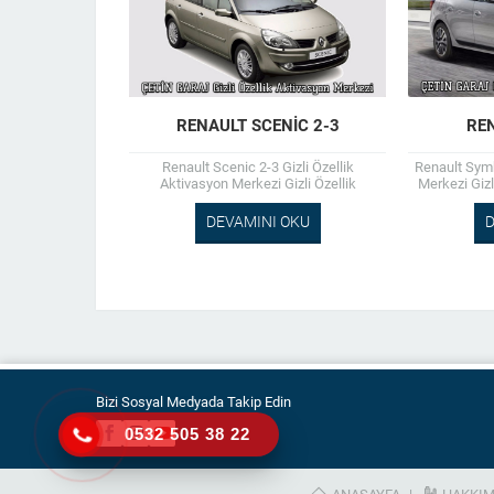
RENAULT SCENIC 2-3
RE
Renault Scenic 2-3 Gizli Özellik
Renault Symb
Aktivasyon Merkezi Gizli Özellik
Merkezi Gizl
Aktivasyon Hız Sabitleme (Cruise
Model ve 
Control) Bluetooth Aux Montaj Kamera
Farketme
DEVAMINI OKU
D
Montaj Chip...
Bizi Sosyal Medyada Takip Edin
0532 505 38 22
ANASAYFA
HAKKIM