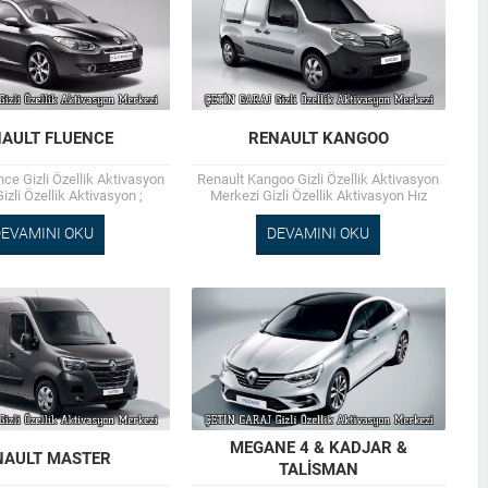
AULT FLUENCE
RENAULT KANGOO
ce Gizli Özellik Aktivasyon
Renault Kangoo Gizli Özellik Aktivasyon
izli Özellik Aktivasyon ;
Merkezi Gizli Özellik Aktivasyon Hız
dadan Cam Kapama ,
Sabitleme (Cruise Control) Bluetooth Aux
Bagaj Açma , Follow Me...
Montaj Kamera Montaj Chip Tuning...
EVAMINI OKU
DEVAMINI OKU
MEGANE 4 & KADJAR &
NAULT MASTER
TALİSMAN