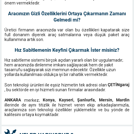
önem vermektedir.
Aracınızın Gizli Özelliklerini Ortaya Çıkarmanın Zamanı
Gelmedi mi?
Üretici firmanın aracınızda var olan bu özellikleri kapatarak size
full donanım diyerek araç satmalarına veya düşük paket araç
kullanımına artık son.
Hız Sabitlemenin Keyfini Çıkarmak İster misiniz?
Hız sabitleme sistemi birçok açıdan yararlı olan bir uygulamadır;
hem aracınızda dinlenme imkanı sağlayacak hem de yakıt
tasarrufu sağlayarak sizi memnun edecektir. Özellikle uzun
yollarda kullanılması oldukça iyi bir rahatlık vermektedir.
ÇETİNgaraj
Son teknoloji ürünleri ile eşsiz hizmetin tek adresi olan
, bu sektörde en iyi hizmeti sunan firmalar arasındadır.
ANKARA
Konya, Kayseri, Şanlıurfa, Mersin, Mardin
merkez;
illerinde de aynı titizlik ile hizmet veren ekip arkadaşlarımızla,
araçlarınıza son teknoloji özellikler yüklemekte ve bu yönde de
kalitesini ortaya koymaktadır.