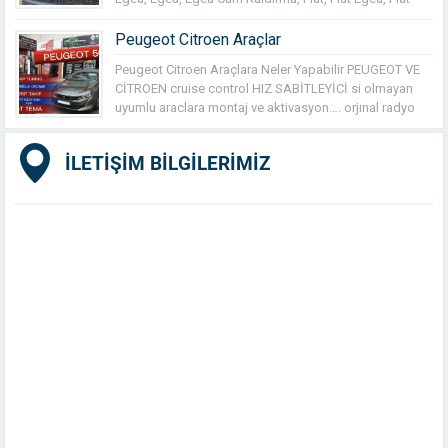
Egea Gerı Gorüş Kamera, Fiat Egea Hız Sabitleme, Fiat
Hız Sabıtleme Fıat Cruıse Control, Kamera Egea
Peugeot Citroen Araçlar
Peugeot Citroen Araçlara Neler Yapabilir PEUGEOT VE
CİTROEN cruise control HIZ SABİTLEYİCİ si olmayan
uyumlu araclara montaj ve aktivasyon…. orjınal radyo
sistemine BLUETOOTH montaj aktivasyon….. yeni nesil
PEUGEOT , CİTROEN ARACLARA GİZLİ özellik ve
İLETİŞİM BİLGİLERİMİZ
ORJİNAL kamera montajı işlemleri yapılmaktadır….
AYRICA YENİ NESİ OPEL ve TOYOTA araçlarada aynı
işlemler yapılabilmektedir…