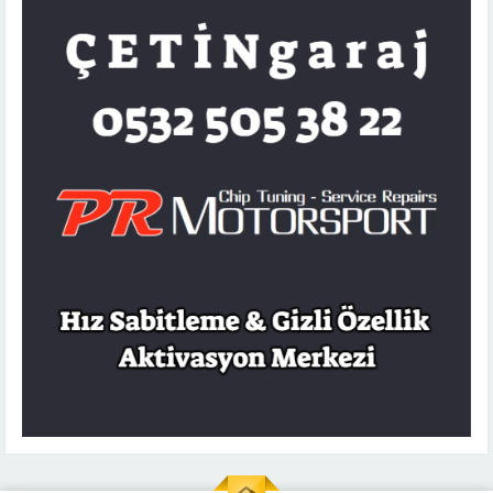
ANASAYFA
HAKKIMIZDA
NELER YAPIYORUZ
MARKALAR
BAYILERIMIZ
NELER YAPTIK?
İLETIŞIM