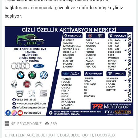
bağlatmanız durumunda güvenli ve konforlu sürüş keyfiniz
başlıyor.
NELER YAPIYORUZ
389
ETIKETLER:
AUX
,
BLUETOOTH
,
EGEA BLUETOOTH
,
FOCUS AUX