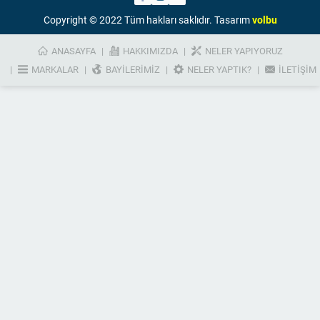
Copyright © 2022 Tüm hakları saklıdır. Tasarım
volbu
ANASAYFA
HAKKIMIZDA
NELER YAPIYORUZ
MARKALAR
BAYILERIMIZ
NELER YAPTIK?
İLETIŞIM