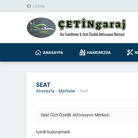
LOGIN
ANASAYFA
HAKKIMIZDA
N
SEAT
Anasayfa
»
Markalar
»
Seat
Seat Gizli Özellik Aktivasyon Merkezi
İçerik bulunamadı.