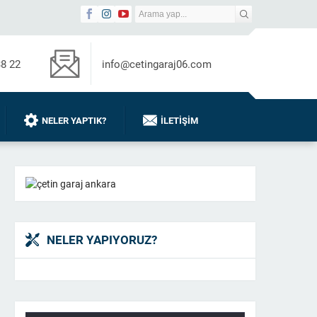
38 22
info@cetingaraj06.com
NELER YAPTIK?
İLETIŞIM
NELER YAPIYORUZ?