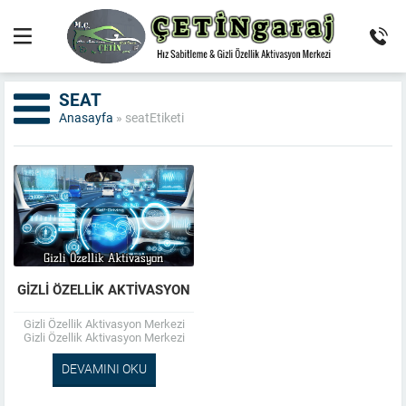
SEAT
Anasayfa
»
seatEtiketi
GIZLI ÖZELLIK AKTIVASYON
Gizli Özellik Aktivasyon Merkezi
Gizli Özellik Aktivasyon Merkezi
olarak; Fabrikaların araçlarda
kapatmış olduğu gizli özellikleri
DEVAMINI OKU
açarak, aracınızın gerçek gücünü
ve...