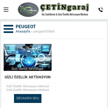
PEUGEOT
Anasayfa
»
peugeotEtiketi
GIZLI ÖZELLIK AKTIVASYON
Gizli Özellik Aktivasyon Merkezi
Gizli Özellik Aktivasyon Merkezi
olarak; Fabrikaların araçlarda
kapatmış olduğu gizli özellikleri
DEVAMINI OKU
açarak, aracınızın gerçek gücünü
ve...