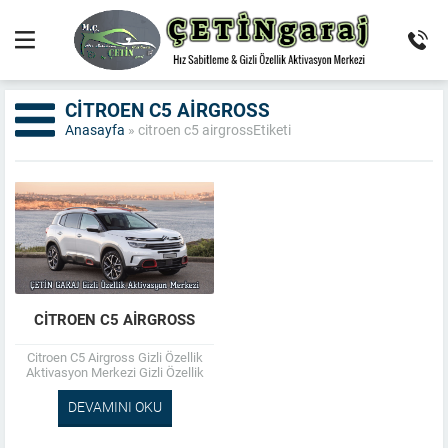
CITROEN C5 AIRGROSS
Anasayfa
»
citroen c5 airgrossEtiketi
CITROEN C5 AIRGROSS
Citroen C5 Airgross Gizli Özellik
Aktivasyon Merkezi Gizli Özellik
Aktivasyon ; Otomatik Park ,
Otomatik Uzun Kısa Far , ...
DEVAMINI OKU