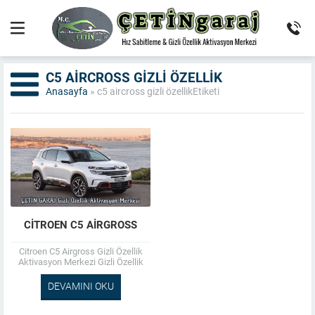
C5 AIRCROSS GIZLI ÖZELLIK
Anasayfa
»
c5 aircross gizli özellikEtiketi
CITROEN C5 AIRGROSS
Citroen C5 Airgross Gizli Özellik
Aktivasyon Merkezi Gizli Özellik
Aktivasyon ; Otomatik Park ,
Otomatik Uzun Kısa Far , ...
DEVAMINI OKU