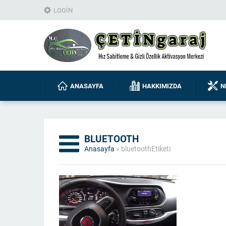
LOGIN
ANASAYFA
HAKKIMIZDA
N
BLUETOOTH
Anasayfa
»
bluetoothEtiketi