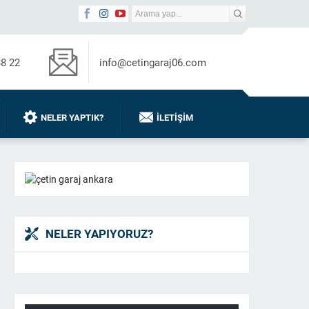
38 22
info@cetingaraj06.com
NELER YAPTIK?
İLETIŞIM
NELER YAPIYORUZ?