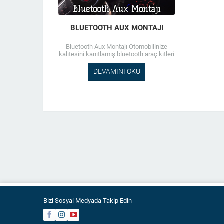
BLUETOOTH AUX MONTAJI
Bluetooth Aux Montajı Otomobilinize
kalitesini kanıtlamış bluetooth araç kitleri
taktırın; hem kendinizi güvene alın hem
de ailenize üzüntü yaşatmayın.
DEVAMINI OKU
Bluetooth...
Bizi Sosyal Medyada Takip Edin