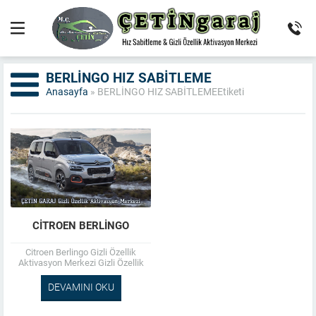
BERLİNGO HIZ SABİTLEME
Anasayfa
»
BERLİNGO HIZ SABİTLEMEEtiketi
CITROEN BERLINGO
Citroen Berlingo Gizli Özellik
Aktivasyon Merkezi Gizli Özellik
Aktivasyon ; *şerit takip *tabela
okuma * gelişmiş tabela okuma
DEVAMINI OKU
*viraj aydınlatma...