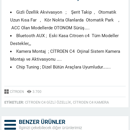
Gizli Özellik Akvivasyon ; Şerit Takip , Otomatik
Uzun Kısa Far , Kör Nokta Olanlarda Otomatik Park ,
ACC Olan Modellerde OTONOM Sürüş…..
Bluetooth AUX ; Eski Kasa Citroen c4 Tüm Modeller
Destekler,,,
Kamera Montaj ; CİTROEN C4 Orjinal Sistem Kamera
Montajı ve Aktivasyonu …..
Chip Tuning ; Dizel Bütün Araçlara Uyumludur……..
CITROEN
3.700
ETIKETLER:
CITROEN C4 GIZLI ÖZELLIK
,
CITROEN C4 KAMERA
BENZER ÜRÜNLER
İlginizi çekebilecek diğer ürünlerimiz