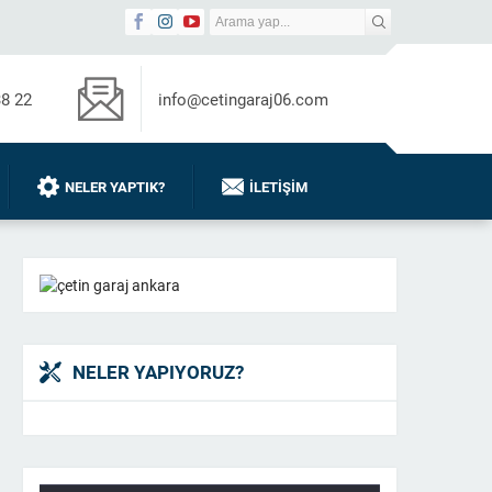
38 22
info@cetingaraj06.com
NELER YAPTIK?
İLETIŞIM
NELER YAPIYORUZ?