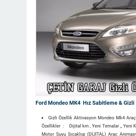
Ford Mondeo MK4 Hız Sabitleme & Gizli 
Gizli Özellik Aktivasyon Mondeo Mk4 Ara
Özellikler : Dijital km , Yeni Temalar ,, Yeni 
Motor Suyu Sıcaklıgı (DİJİTAL) Arac Animasy