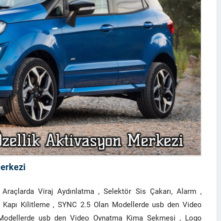
Merkezi
 Araçlarda Viraj Aydınlatma , Selektör Sis Çakarı, Alarm ,
de Kapı Kilitleme , SYNC 2.5 Olan Modellerde usb den Video
Modellerde usb den Video Oynatma Kima Sekmesi , Logo