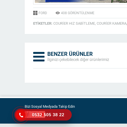
FORD
408
GÖRÜNTÜLENME
ETIKETLER:
COURİER HIZ SABİTLEME
,
COURİER KAMERA
BENZER ÜRÜNLER
İlginizi çekebilecek diğer ürünlerimiz
Bizi Sosyal Medyada Takip Edin
0532 505 38 22