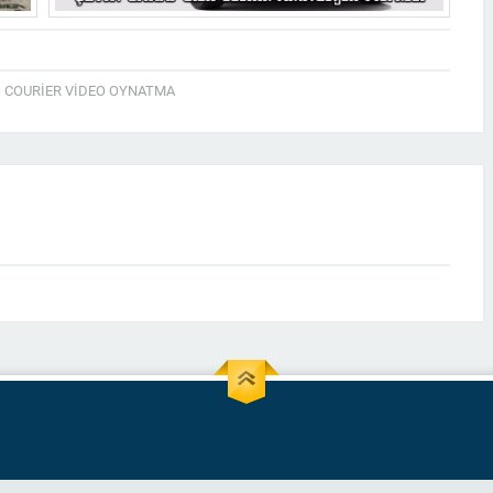
,
COURİER VİDEO OYNATMA