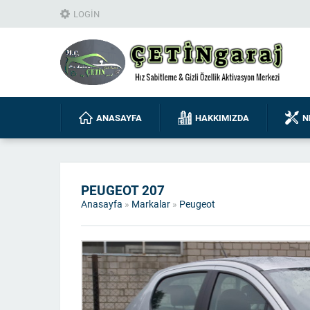
LOGIN
ANASAYFA
HAKKIMIZDA
N
PEUGEOT 207
Anasayfa
»
Markalar
»
Peugeot