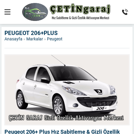
PEUGEOT 206+PLUS
Anasayfa
»
Markalar
»
Peugeot
Peugeot 206+ Plus Hız Sabitleme & Gizli Özellik