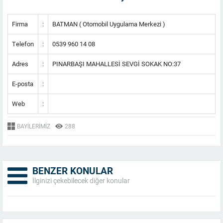
Firma
:
BATMAN ( Otomobil Uygulama Merkezi )
Telefon
:
0539 960 14 08
Adres
:
PINARBAŞI MAHALLESİ SEVGİ SOKAK NO:37
E-posta
:
Web
:
BAYILERIMIZ
288
BENZER KONULAR
İlginizi çekebilecek diğer konular