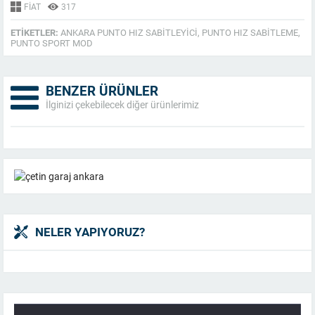
FIAT
317
ETIKETLER:
ANKARA PUNTO HIZ SABITLEYICI
,
PUNTO HIZ SABITLEME
,
PUNTO SPORT MOD
BENZER ÜRÜNLER
İlginizi çekebilecek diğer ürünlerimiz
NELER YAPIYORUZ?