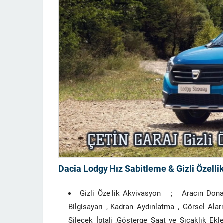
Dacia Lodgy Hız Sabitleme & Gizli Özelli
Gizli Özellik Akvivasyon ; Aracın Donan
Bilgisayarı , Kadran Aydınlatma , Görsel Alar
Silecek İptali ,Gösterge Saat ve Sıcaklık E