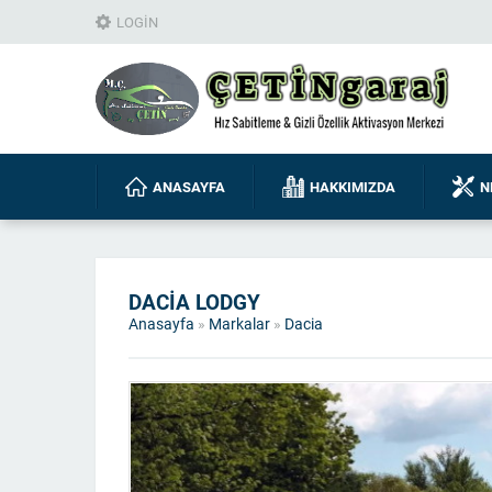
LOGIN
ANASAYFA
HAKKIMIZDA
N
DACIA LODGY
Anasayfa
»
Markalar
»
Dacia