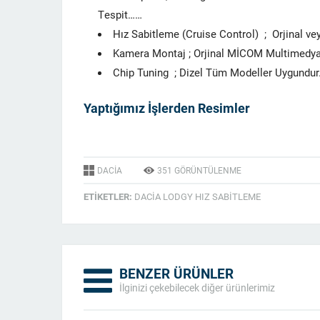
Tespit……
Hız Sabitleme (Cruise Control) ; Orjinal v
Kamera Montaj ; Orjinal MİCOM Multimedy
Chip Tuning ; Dizel Tüm Modeller Uygundu
Yaptığımız İşlerden Resimler
DACIA
351
GÖRÜNTÜLENME
ETIKETLER:
DACIA LODGY HIZ SABITLEME
BENZER ÜRÜNLER
İlginizi çekebilecek diğer ürünlerimiz