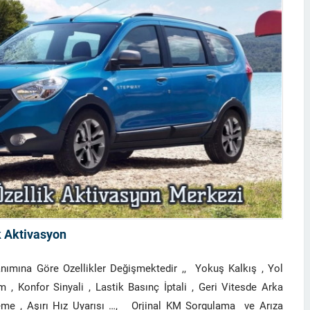
k Aktivasyon
ımına Göre Ozellikler Değişmektedir ,, Yokuş Kalkış , Yol
m , Konfor Sinyali , Lastik Basınç İptali , Geri Vitesde Arka
kleme , Aşırı Hız Uyarısı …, Orjinal KM Sorgulama ve Arıza