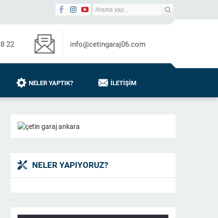
38 22
info@cetingaraj06.com
NELER YAPTIK?
İLETIŞIM
NELER YAPIYORUZ?