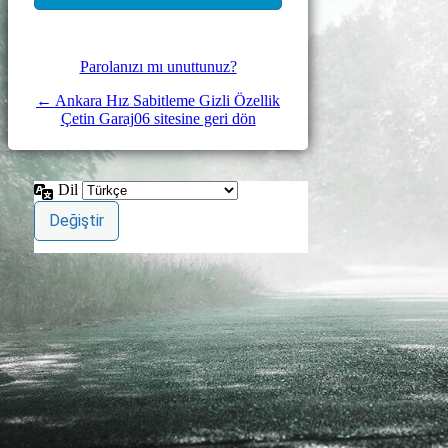
Parolanızı mı unuttunuz?
← Ankara Hız Sabitleme Gizli Özellik
Çetin Garaj06 sitesine geri dön
Dil